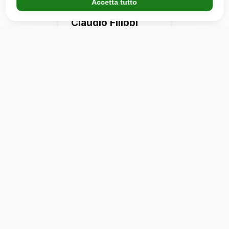
Accetta tutto
Claudio Filippi
Presidente onorario
Programma del Weekend
Venerdì
Dalle 14.00 arrivo dei camion presso la pista.
Dalle 18.30 Foodtruck in funzione.
Dalle 21.00 musica fino alla 01.00.